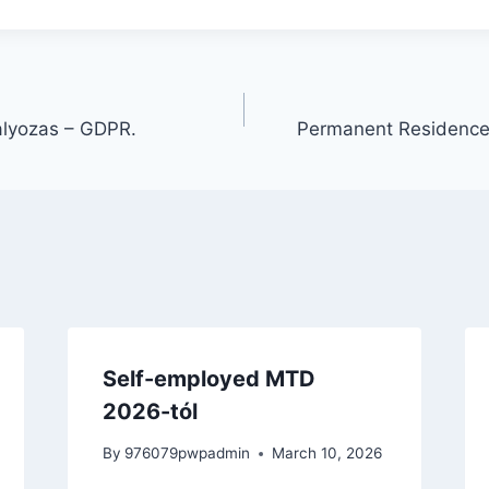
alyozas – GDPR.
Permanent Residence é
Self-employed MTD
2026-tól
By
976079pwpadmin
March 10, 2026