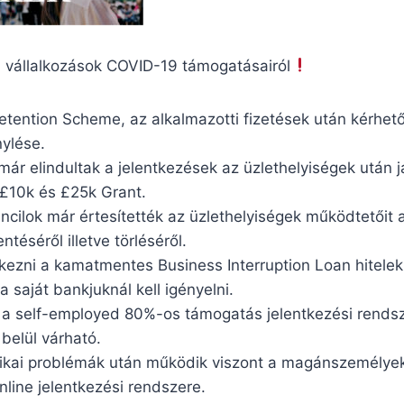
 a vállalkozások COVID-19 támogatásairól
Retention Scheme, az alkalmazotti fizetések után kérhe
ylése.
már elindultak a jelentkezések az üzlethelyiségek után j
£10k és £25k Grant.
cilok már értesítették az üzlethelyiségek működtetőit 
ntéséről illetve törléséről.
tkezni a kamatmentes Business Interruption Loan hitelek
a saját bankjuknál kell igényelni.
 a self-employed 80%-os támogatás jelentkezési rends
belül várható.
nikai problémák után működik viszont a magánszemélyek
line jelentkezési rendszere.