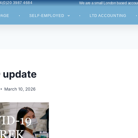
4(0)20 3987 4684
We are a small London based account
PAGE
SELF-EMPLOYED
LTD ACCOUNTING
 update
March 10, 2026