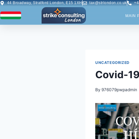
44 Broadway, Stratford London, E15 1XH
tax@strlondon.co.uk
+4
MAIN 
UNCATEGORIZED
Covid-19
By
976079pwpadmin