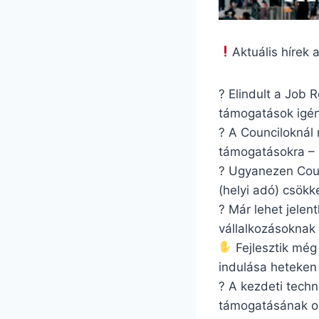
Aktuális hírek
? Elindult a Job 
támogatások igén
? A Counciloknál 
támogatásokra – 
? Ugyanezen Coun
(helyi adó) csökke
? Már lehet jelen
vállalkozásoknak 
Fejlesztik még
indulása heteken 
? A kezdeti tech
támogatásának on