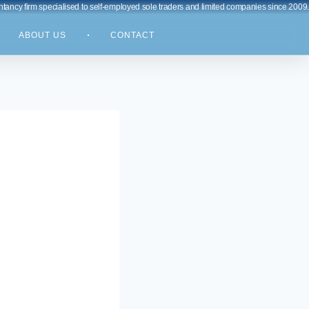
ancy firm specialised to self-employed sole traders and limited companies since 2009.
ABOUT US
CONTACT