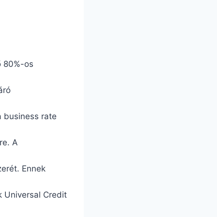
tő 80%-os
áró
a business rate
re. A
zerét. Ennek
 Universal Credit