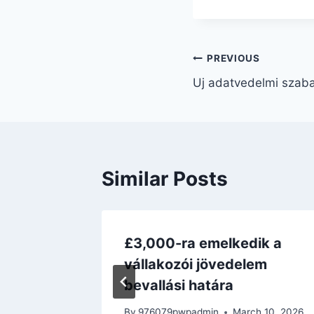
PREVIOUS
Uj adatvedelmi szab
Similar Posts
£3,000-ra emelkedik a
vállakozói jövedelem
h 10, 2026
bevallási határa
By
976079pwpadmin
March 10, 2026