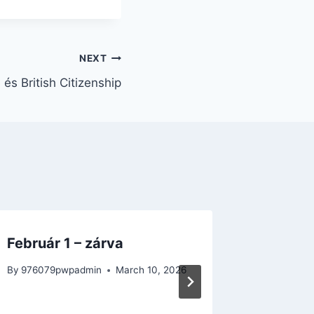
NEXT
s British Citizenship
Február 1 – zárva
Self-e
adóbev
By
976079pwpadmin
March 10, 2026
By
976079