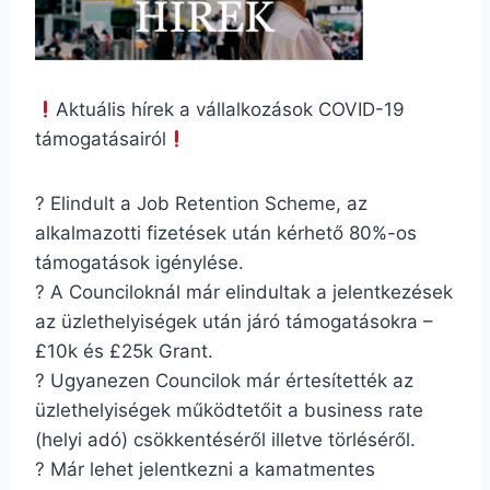
Aktuális hírek a vállalkozások COVID-19
támogatásairól
? Elindult a Job Retention Scheme, az
alkalmazotti fizetések után kérhető 80%-os
támogatások igénylése.
? A Counciloknál már elindultak a jelentkezések
az üzlethelyiségek után járó támogatásokra –
£10k és £25k Grant.
? Ugyanezen Councilok már értesítették az
üzlethelyiségek működtetőit a business rate
(helyi adó) csökkentéséről illetve törléséről.
? Már lehet jelentkezni a kamatmentes