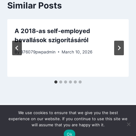
Similar Posts
A 2018-as self-employed
bevallások szigorításáról
By
976079pwpadmin
March 10, 2026
We use cookies to ensure that we give you the best
experience on our website. If you continue to use this site we
will assume that you are happy with it.
Ok