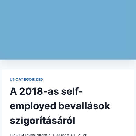
UNCATEGORIZED
A 2018-as self-
employed bevallások
szigorításáról
By
976079pwpadmin
March 10, 2026